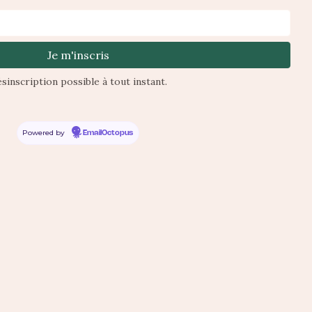
sinscription possible à tout instant.
Powered by
EmailOctopus