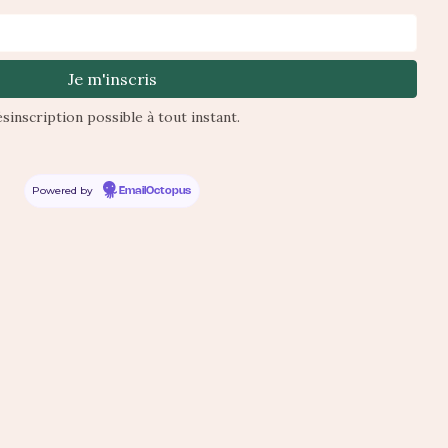
sinscription possible à tout instant.
Powered by
EmailOctopus