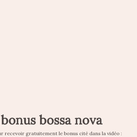
 bonus bossa nova
r recevoir gratuitement le bonus cité dans la vidéo :